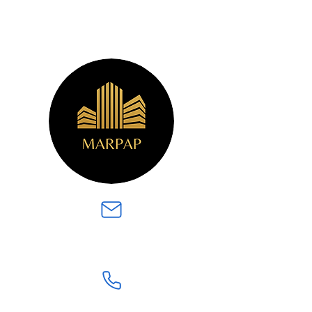
marpap@op.pl
500 010 228